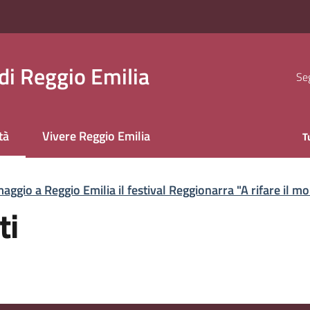
i Reggio Emilia
Seg
tà
Vivere Reggio Emilia
T
 selezionato
aggio a Reggio Emilia il festival Reggionarra "A rifare il m
ti