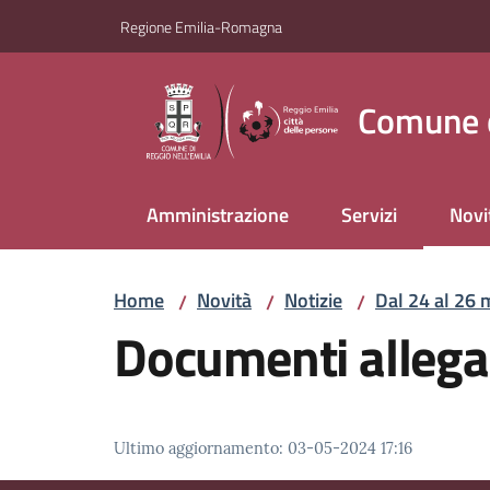
Vai al contenuto
Vai alla navigazione
Vai al footer
Regione Emilia-Romagna
Comune d
Amministrazione
Servizi
Novi
Menu
Home
Novità
Notizie
Dal 24 al 26 m
/
/
/
Documenti allega
Ultimo aggiornamento
:
03-05-2024 17:16