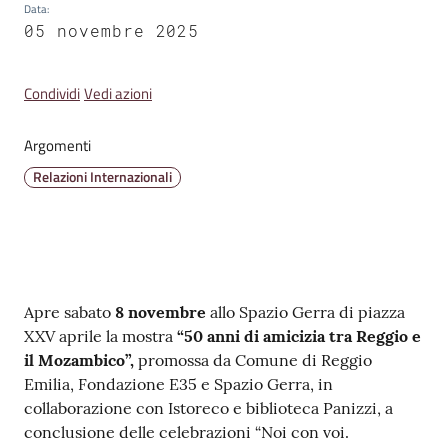
Data
:
v
05 novembre 2025
e
n
t
Condividi
Vedi azioni
i
Argomenti
Relazioni Internazionali
Seguici
su
Contenuto
Apre sabato
8 novembre
allo Spazio Gerra di piazza
XXV aprile la mostra
“50 anni di amicizia tra Reggio e
il Mozambico”,
promossa da Comune di Reggio
Emilia, Fondazione E35 e Spazio Gerra, in
collaborazione con Istoreco e biblioteca Panizzi, a
conclusione delle celebrazioni “Noi con voi.