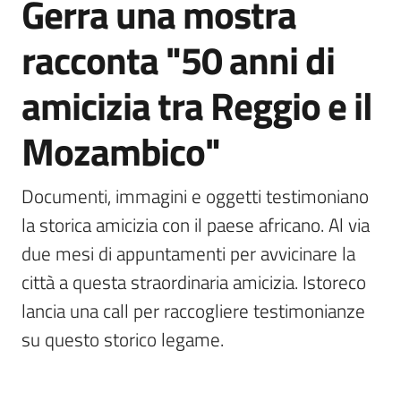
Gerra una mostra
Emilia
racconta "50 anni di
amicizia tra Reggio e il
Tutti
Mozambico"
gli
argomenti
Documenti, immagini e oggetti testimoniano 
T
la storica amicizia con il paese africano. Al via 
u
due mesi di appuntamenti per avvicinare la 
r
i
città a questa straordinaria amicizia. Istoreco 
s
lancia una call per raccogliere testimonianze 
m
su questo storico legame.
o
E