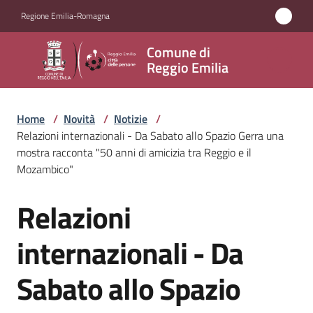
Vai al contenuto
Vai alla navigazione
Vai al footer
Regione Emilia-Romagna
Comune
Comune di
di
Reggio Emilia
Reggio
Emilia
Home
/
Novità
/
Notizie
/
Relazioni internazionali - Da Sabato allo Spazio Gerra una
mostra racconta "50 anni di amicizia tra Reggio e il
Mozambico"
Amministrazione
Relazioni
Salta al contenuto
Servizi
internazionali - Da
Novità
Menu selezionato
Sabato allo Spazio
Vivere
Reggio