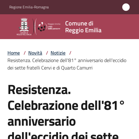
Vai al contenuto
Vai alla navigazione
Vai al footer
Regione Emilia-Romagna
Comune
Comune di
di
Reggio Emilia
Reggio
Emilia
Home
/
Novità
/
Notizie
/
Resistenza. Celebrazione dell'81° anniversario dell'eccidio
dei sette fratelli Cervi e di Quarto Camurri
Amministrazione
Resistenza.
Salta al contenuto
Servizi
Celebrazione dell'81°
Novità
anniversario
Menu selezionato
Vivere
dell'eccidio dei sette
Reggio