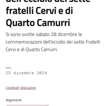
Emilia
fratelli Cervi e di
Quarto Camurri
Tutti
Si sono svolte sabato 28 dicembre le 
gli
commemorazioni dell’eccidio dei sette Fratelli 
argomenti
Cervi e di Quarto Camurri.
T
u
r
Data
:
23 dicembre 2024
i
s
m
Condividi
Vedi azioni
o
Argomenti
E