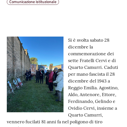
Comunicazione istituzionale
v
e
n
t
i
Contenuto
Si è svolta sabato 28
dicembre la
commemorazione dei
Seguici
sette Fratelli Cervi e di
su
Quarto Camurri. Caduti
per mano fascista il 28
dicembre del 1943 a
Reggio Emilia. Agostino,
Aldo, Antenore, Ettore,
Ferdinando, Gelindo e
Ovidio Cervi, insieme a
Quarto Camurri,
vennero fucilati 81 anni fa nel poligono di tiro