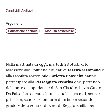
v
e
Condividi
Vedi azioni
n
t
Argomenti
i
Educazione e scuola
Mobilità sostenibile
Seguici
su
Contenuto
Nella mattinata di oggi, martedì 28 ottobre, le
assessore alle Politiche educative
Marwa Mahmoud
e
alla Mobilità sostenibile
Carlotta Bonvicini
hanno
partecipato alla
Passeggiata creativa
che, partendo
dal ponte ciclopedonale di San Claudio, in via Guido
Da Baiso, ha toccato alcune scuole – tra nidi, scuole
primarie, scuole secondarie di primo e secondo
grado – della zona sud ovest di Reggio Emilia per