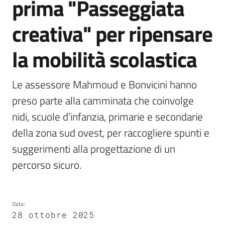
prima "Passeggiata
Emilia
creativa" per ripensare
la mobilità scolastica
Tutti
gli
Le assessore Mahmoud e Bonvicini hanno 
argomenti
preso parte alla camminata che coinvolge 
nidi, scuole d’infanzia, primarie e secondarie 
T
della zona sud ovest, per raccogliere spunti e 
u
r
suggerimenti alla progettazione di un 
i
percorso sicuro.
s
m
o
Data
:
28 ottobre 2025
E