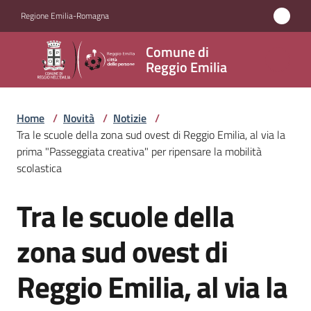
Vai al contenuto
Vai alla navigazione
Vai al footer
Regione Emilia-Romagna
Comune
Comune di
di
Reggio Emilia
Reggio
Emilia
Home
/
Novità
/
Notizie
/
Tra le scuole della zona sud ovest di Reggio Emilia, al via la
prima "Passeggiata creativa" per ripensare la mobilità
scolastica
Amministrazione
Tra le scuole della
Salta al contenuto
Servizi
zona sud ovest di
Novità
Menu selezionato
Reggio Emilia, al via la
Vivere
Reggio