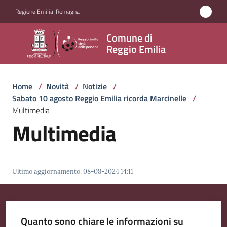
Vai al contenuto
Vai alla navigazione
Vai al footer
Regione Emilia-Romagna
Comune
Comune di
di
Reggio Emilia
Reggio
Emilia
Home
/
Novità
/
Notizie
/
Sabato 10 agosto Reggio Emilia ricorda Marcinelle
/
Multimedia
Multimedia
Amministrazione
Servizi
Ultimo aggiornamento
:
08-08-2024 14:11
Novità
Menu selezionato
Vivere
Quanto sono chiare le informazioni su
Reggio