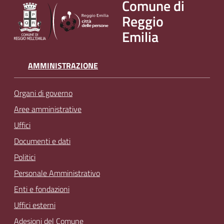
Comune di
v
Reggio
e
Emilia
n
t
i
AMMINISTRAZIONE
Organi di governo
Seguici
Aree amministrative
su
Uffici
Documenti e dati
Politici
Personale Amministrativo
Enti e fondazioni
Uffici esterni
Adesioni del Comune