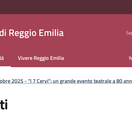
i Reggio Emilia
Seg
tà
Vivere Reggio Emilia
T
 selezionato
bre 2025 - “I 7 Cervi”: un grande evento teatrale a 80 anni 
ti