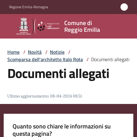
Vai al contenuto
Vai alla navigazione
Vai al footer
Regione Emilia-Romagna
Comune
Comune di
di
Reggio Emilia
Reggio
Emilia
Home
/
Novità
/
Notizie
/
Scomparsa dell'architetto Italo Rota
/
Documenti allegati
Documenti allegati
Amministrazione
Servizi
Ultimo aggiornamento
:
08-04-2024 08:51
Novità
Menu selezionato
Quanto sono chiare le informazioni su
Vivere
questa pagina?
Reggio