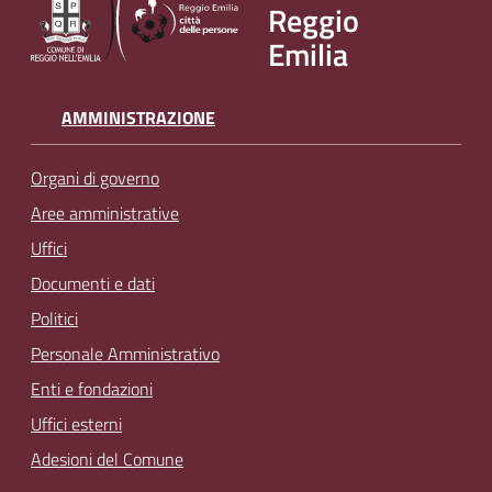
Reggio
v
Emilia
e
n
t
AMMINISTRAZIONE
i
Organi di governo
Aree amministrative
Seguici
Uffici
su
Documenti e dati
Politici
Personale Amministrativo
Enti e fondazioni
Uffici esterni
Adesioni del Comune