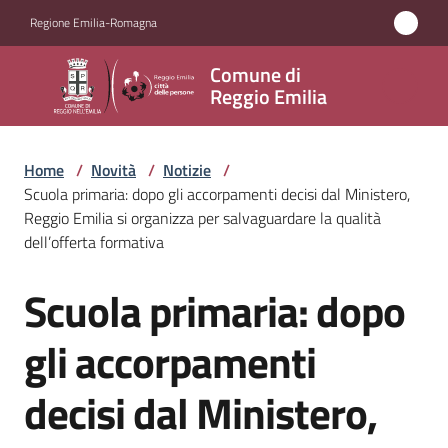
Vai al contenuto
Vai alla navigazione
Vai al footer
Regione Emilia-Romagna
Comune
Comune di
di
Reggio Emilia
Reggio
Emilia
Home
/
Novità
/
Notizie
/
Scuola primaria: dopo gli accorpamenti decisi dal Ministero,
Reggio Emilia si organizza per salvaguardare la qualità
dell’offerta formativa
Amministrazione
Scuola primaria: dopo
Salta al contenuto
Servizi
gli accorpamenti
Novità
Menu selezionato
decisi dal Ministero,
Vivere
Reggio