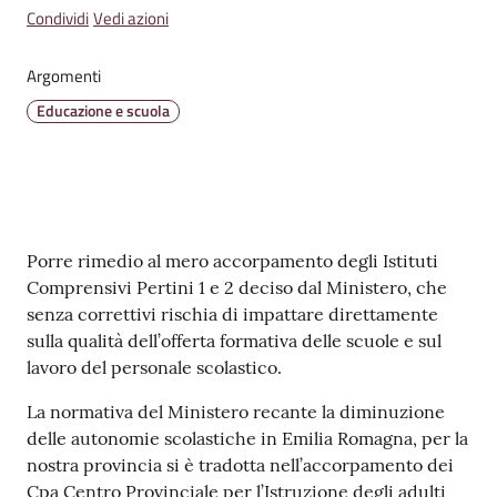
v
Condividi
Vedi azioni
e
n
Argomenti
t
Educazione e scuola
i
Seguici
su
Contenuto
Porre rimedio al mero accorpamento degli Istituti
Comprensivi Pertini 1 e 2 deciso dal Ministero, che
senza correttivi rischia di impattare direttamente
sulla qualità dell’offerta formativa delle scuole e sul
lavoro del personale scolastico.
La normativa del Ministero recante la diminuzione
delle autonomie scolastiche in Emilia Romagna, per la
nostra provincia si è tradotta nell’accorpamento dei
Cpa Centro Provinciale per l’Istruzione degli adulti