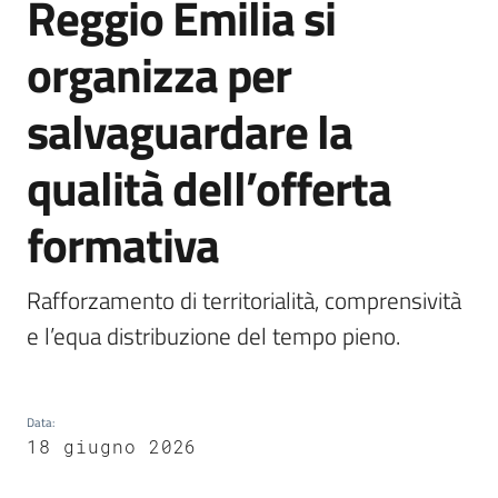
Reggio Emilia si
Emilia
organizza per
salvaguardare la
Tutti
qualità dell’offerta
gli
argomenti
formativa
T
u
Rafforzamento di territorialità, comprensività 
r
e l’equa distribuzione del tempo pieno.
i
s
m
o
Data
:
18 giugno 2026
E