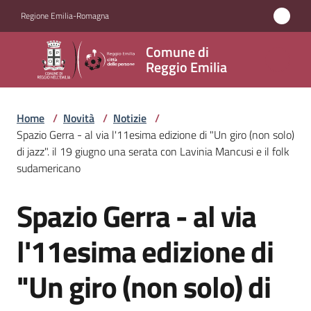
Vai al contenuto
Vai alla navigazione
Vai al footer
Regione Emilia-Romagna
Comune
Comune di
di
Reggio Emilia
Reggio
Emilia
Home
/
Novità
/
Notizie
/
Spazio Gerra - al via l'11esima edizione di "Un giro (non solo)
di jazz". il 19 giugno una serata con Lavinia Mancusi e il folk
sudamericano
Amministrazione
Spazio Gerra - al via
Salta al contenuto
Servizi
l'11esima edizione di
Novità
Menu selezionato
"Un giro (non solo) di
Vivere
Reggio