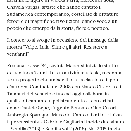
saranno le figure di Violeta Parra, Mercedes Sosa,
Chavela Vargas, artiste che hanno cantato il
Sudamerica contemporaneo, costellato di dittature
feroci e di magnifiche rivoluzioni, dando voce a un
popolo che emerge dalla storia, fiero e poetico.
Il concerto si svolge in occasione del finissage della
mostra “Volpe, Laila, Slim e gli altri. Resistere a
vent’anni”.
Romana, classe ’84, Lavinia Mancusi inizia lo studio
del violino a 7 anni. La sua attività musicale, racconta,
«è un progetto che unisce il folk, la classica e il pop
d’autore». Comincia nel 2008 con Nando Citarella e i
Tamburi del Vesuvio e fino ad oggi collabora, in
qualità di cantante e polistrumentista, con artisti
come Daniele Sepe, Eugenio Bennato, Olen Cesari,
Ambrogio Sparagna, Muro del Canto e tanti altri. Con
il percussionista Gabriele Gagliarini incide due album
– Semilla (2013) e Semilla vol.2 (2018). Nel 2015 inizia