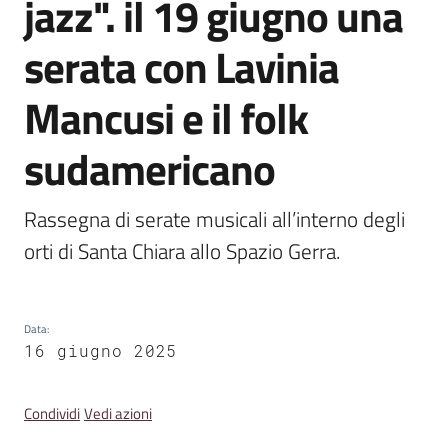
jazz". il 19 giugno una
Emilia
serata con Lavinia
Mancusi e il folk
Tutti
sudamericano
gli
argomenti
Rassegna di serate musicali all’interno degli 
T
orti di Santa Chiara allo Spazio Gerra.
u
r
i
Data
:
s
16 giugno 2025
m
o
Condividi
Vedi azioni
E