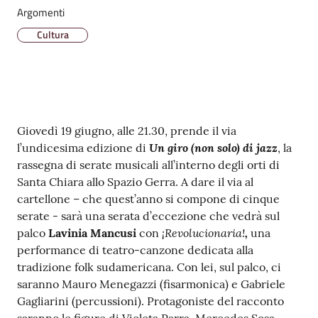
v
Argomenti
e
Cultura
n
t
i
Contenuto
Giovedì 19 giugno, alle 21.30, prende il via
Seguici
Un giro (non solo) di jazz
l’undicesima edizione di
, la
su
rassegna di serate musicali all’interno degli orti di
Santa Chiara allo Spazio Gerra. A dare il via al
cartellone – che quest’anno si compone di cinque
serate - sarà una serata d’eccezione che vedrà sul
¡Revolucionaria!
,
palco
Lavinia Mancusi
con
una
performance di teatro-canzone dedicata alla
tradizione folk sudamericana. Con lei, sul palco, ci
saranno Mauro Menegazzi (fisarmonica) e Gabriele
Gagliarini (percussioni). Protagoniste del racconto