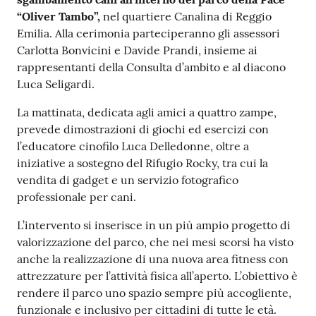
v
“Oliver Tambo”,
nel quartiere Canalina di Reggio
e
Emilia. Alla cerimonia parteciperanno gli assessori
n
Carlotta Bonvicini e Davide Prandi, insieme ai
t
rappresentanti della Consulta d’ambito e al diacono
i
Luca Seligardi.
La mattinata, dedicata agli amici a quattro zampe,
prevede dimostrazioni di giochi ed esercizi con
Seguici
l’educatore cinofilo Luca Delledonne, oltre a
su
iniziative a sostegno del Rifugio Rocky, tra cui la
vendita di gadget e un servizio fotografico
professionale per cani.
L’intervento si inserisce in un più ampio progetto di
valorizzazione del parco, che nei mesi scorsi ha visto
anche la realizzazione di una nuova area fitness con
attrezzature per l’attività fisica all’aperto. L’obiettivo è
rendere il parco uno spazio sempre più accogliente,
funzionale e inclusivo per cittadini di tutte le età.