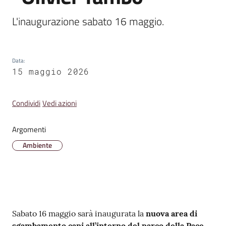
Emilia
L'inaugurazione sabato 16 maggio.
Data
:
Tutti
15 maggio 2026
gli
argomenti
Condividi
Vedi azioni
T
Argomenti
u
r
Ambiente
i
s
m
o
Contenuto
Sabato 16 maggio sarà inaugurata la
nuova area di
E
sgambamento cani all’interno del parco della Pace