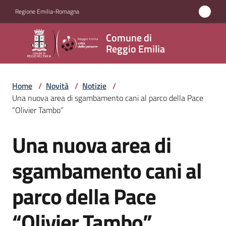
Vai al contenuto
Vai alla navigazione
Vai al footer
Regione Emilia-Romagna
Comune
Comune di
di
Reggio Emilia
Reggio
Emilia
Home
/
Novità
/
Notizie
/
Una nuova area di sgambamento cani al parco della Pace
“Olivier Tambo”
Amministrazione
Una nuova area di
Salta al contenuto
Servizi
sgambamento cani al
Novità
parco della Pace
Menu selezionato
Vivere
“Olivier Tambo”
Reggio