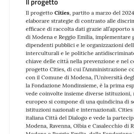
Il progetto
Il progetto
Cities
, partito a marzo del 2024
elaborare strategie di contrasto alle discri
efficace di raccolta dati grazie all’apporto s
di Modena e Reggio Emilia, implementare gli
dipendenti pubblici e le organizzazioni del
interculturali e le politiche antidiscrimina
chiave delle città nella prevenzione e nel c
progetto Cities, di cui l’Amministrazione c
con il Comune di Modena, l’Università degl
la Fondazione Mondinsieme, è la prima esp
vede coinvolte insieme diverse istituzioni,
europeo si compone di una quindicina di s
istituzioni nazionali e internazionali. Cities
italiana Città del Dialogo e vede la partec
Modena, Ravenna, Olbia e Casalecchio di Re
Modena e Reggio Emilia, della Fondazione 