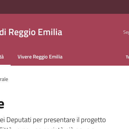
i Reggio Emilia
Seg
tà
Vivere Reggio Emilia
T
 selezionato
urale
e
i Deputati per presentare il progetto 