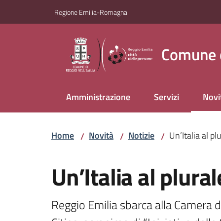
Vai al contenuto
Vai alla navigazione
Vai al footer
Regione Emilia-Romagna
Comune d
Amministrazione
Servizi
Novi
Menu
Home
Novità
Notizie
Un’Italia al pl
/
/
/
Salta al contenuto
Un’Italia al plural
Reggio Emilia sbarca alla Camera de