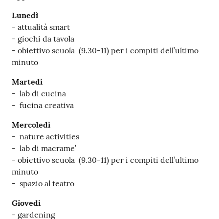
v
Lunedì
e
- attualità smart
n
- giochi da tavola
t
- obiettivo scuola (9.30-11) per i compiti dell’ultimo
i
minuto
Martedì
- lab di cucina
Seguici
- fucina creativa
su
Mercoledì
- nature activities
- lab di macrame’
- obiettivo scuola (9.30-11) per i compiti dell’ultimo
minuto
- spazio al teatro
Giovedì
- gardening