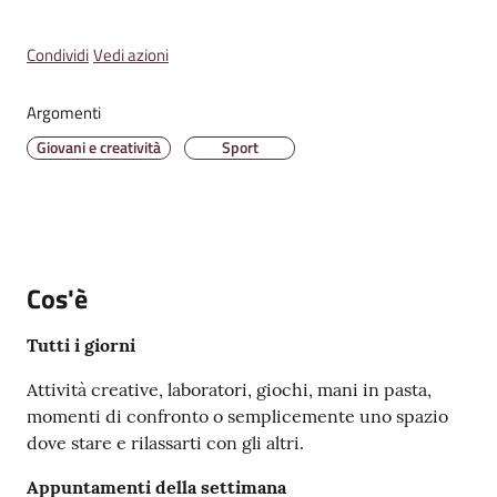
Emilia
Menu selezionato
Condividi
Vedi azioni
Argomenti
Giovani e creatività
Sport
Tutti
gli
argomenti
T
u
Cos'è
r
i
Tutti i giorni
s
Attività creative, laboratori, giochi, mani in pasta,
m
momenti di confronto o semplicemente uno spazio
o
dove stare e rilassarti con gli altri.
E
Appuntamenti della settimana