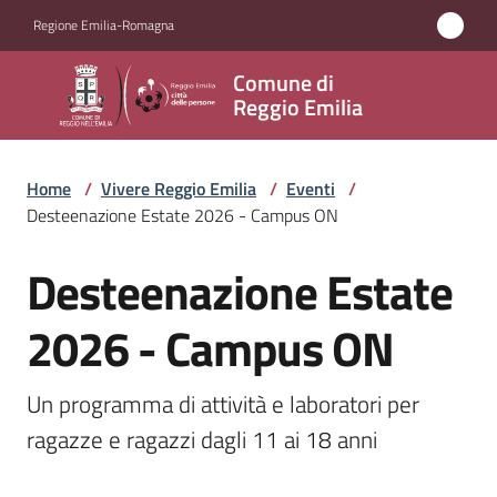
Vai al contenuto
Vai alla navigazione
Vai al footer
Regione Emilia-Romagna
Comune
Comune di
di
Reggio Emilia
Reggio
Emilia
Home
/
Vivere Reggio Emilia
/
Eventi
/
Desteenazione Estate 2026 - Campus ON
Desteenazione Estate
Amministrazione
Salta al contenuto
2026 - Campus ON
Servizi
Novità
Un programma di attività e laboratori per 
ragazze e ragazzi dagli 11 ai 18 anni
Vivere
Reggio