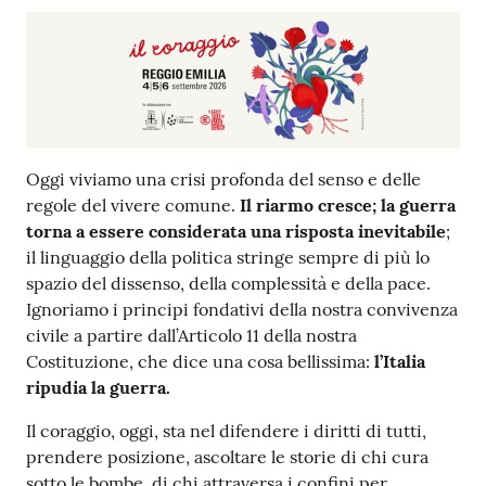
v
e
n
t
i
Oggi viviamo una crisi profonda del senso e delle
regole del vivere comune.
Il riarmo cresce; la guerra
Seguici
torna a essere considerata una risposta inevitabile
;
su
il linguaggio della politica stringe sempre di più lo
spazio del dissenso, della complessità e della pace.
Ignoriamo i principi fondativi della nostra convivenza
civile a partire dall’Articolo 11 della nostra
Costituzione, che dice una cosa bellissima:
l’Italia
ripudia la guerra.
Il coraggio, oggi, sta nel difendere i diritti di tutti,
prendere posizione, ascoltare le storie di chi cura
sotto le bombe, di chi attraversa i confini per