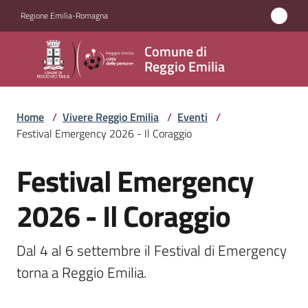
Vai al contenuto
Vai alla navigazione
Vai al footer
Regione Emilia-Romagna
Comune
Comune di
di
Reggio Emilia
Reggio
Emilia
Home
/
Vivere Reggio Emilia
/
Eventi
/
Festival Emergency 2026 - Il Coraggio
Festival Emergency
Amministrazione
Salta al contenuto
2026 - Il Coraggio
Servizi
Novità
Dal 4 al 6 settembre il Festival di Emergency 
torna a Reggio Emilia.
Vivere
Reggio