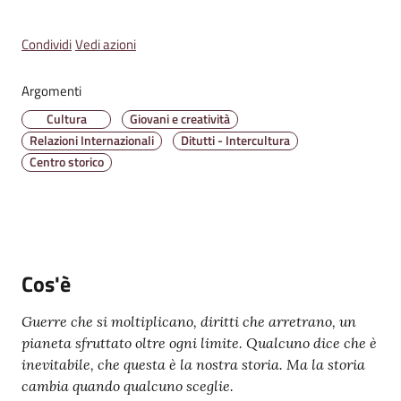
Emilia
Menu selezionato
Condividi
Vedi azioni
Argomenti
Cultura
Giovani e creatività
Tutti
Relazioni Internazionali
Ditutti - Intercultura
gli
Centro storico
argomenti
T
u
r
i
Cos'è
s
m
Guerre che si moltiplicano, diritti che arretrano, un
o
pianeta sfruttato oltre ogni limite. Qualcuno dice che è
inevitabile, che questa è la nostra storia. Ma la storia
cambia quando qualcuno sceglie.
E