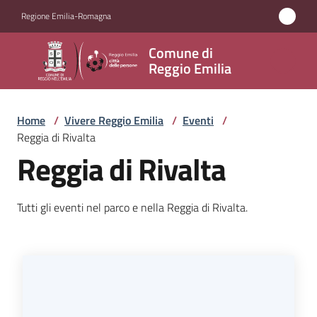
Vai al contenuto
Vai alla navigazione
Vai al footer
Regione Emilia-Romagna
Comune
Comune di
di
Reggio Emilia
Reggio
Emilia
Home
/
Vivere Reggio Emilia
/
Eventi
/
Reggia di Rivalta
Reggia di Rivalta
Amministrazione
Tutti gli eventi nel parco e nella Reggia di Rivalta.
Servizi
Novità
Vivere
Reggio