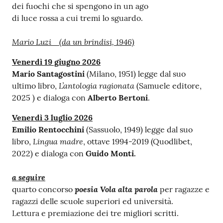
dei fuochi che si spengono in un ago
v
di luce rossa a cui tremi lo sguardo.
e
n
Mario Luzi (da un brindisi, 1946)
t
i
Venerdì 19 giugno 2026
Mario Santagostini
(Milano, 1951) legge dal suo
L’antologia ragionata
ultimo libro,
(Samuele editore,
2025 ) e dialoga con
Alberto Bertoni
.
Seguici
su
Venerdì 3 luglio 2026
Emilio Rentocchini
(Sassuolo, 1949) legge dal suo
Lingua madre
libro,
, ottave 1994-2019 (Quodlibet,
2022) e dialoga con
Guido Monti.
a seguire
poesia
Vola alta parola
quarto concorso
per ragazze e
ragazzi delle scuole superiori ed università.
Lettura e premiazione dei tre migliori scritti.