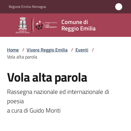
Vai al contenuto
Vai alla navigazione
Vai al footer
Regione Emilia-Romagna
Comune
Comune di
di
Reggio Emilia
Reggio
Emilia
Home
/
Vivere Reggio Emilia
/
Eventi
/
Vola alta parola
Vola alta parola
Amministrazione
Salta al contenuto
Servizi
Rassegna nazionale ed internazionale di 
poesia 

Novità
a cura di Guido Monti
Vivere
Reggio