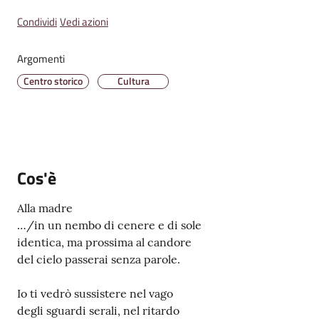
Emilia
Condividi
Vedi azioni
Menu selezionato
Argomenti
Centro storico
Cultura
Tutti
gli
argomenti
T
Cos'è
u
r
Alla madre
i
…/in un nembo di cenere e di sole
s
identica, ma prossima al candore
m
del cielo passerai senza parole.
o
Io ti vedrò sussistere nel vago
degli sguardi serali, nel ritardo
E