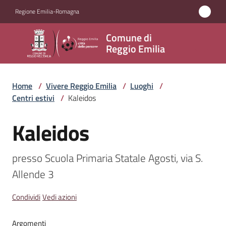
Vai al contenuto
Vai alla navigazione
Vai al footer
Regione Emilia-Romagna
Comune
Comune di
di
Reggio Emilia
Reggio
Emilia
Home
/
Vivere Reggio Emilia
/
Luoghi
/
Centri estivi
/
Kaleidos
Kaleidos
Amministrazione
Salta al contenuto
Servizi
presso Scuola Primaria Statale Agosti, via S. 
Allende 3
Novità
Condividi
Vedi azioni
Vivere
Reggio
Argomenti