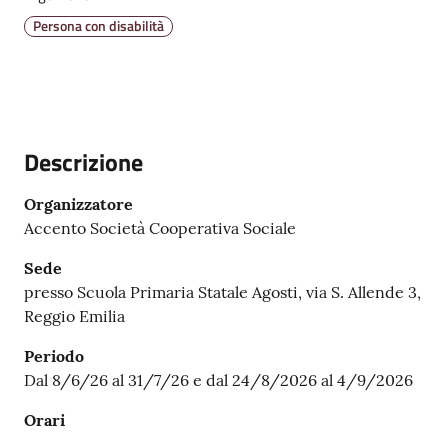
Emilia
Persona con disabilità
Menu selezionato
Tutti
Descrizione
gli
argomenti
Organizzatore
Accento Società Cooperativa Sociale
T
u
Sede
r
presso Scuola Primaria Statale Agosti, via S. Allende 3,
i
Reggio Emilia
s
m
Periodo
o
Dal 8/6/26 al 31/7/26 e dal 24/8/2026 al 4/9/2026
Orari
E