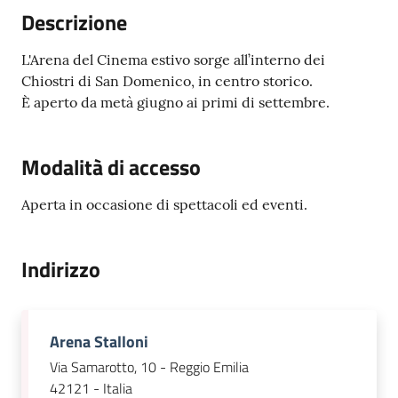
Emilia
Descrizione
Menu selezionato
L'Arena del Cinema estivo sorge all’interno dei
Chiostri di San Domenico, in centro storico.
È aperto da metà giugno ai primi di settembre.
Tutti
gli
Modalità di accesso
argomenti
Aperta in occasione di spettacoli ed eventi.
T
u
r
Indirizzo
i
s
m
o
Arena Stalloni
Via Samarotto, 10 - Reggio Emilia
42121 - Italia
E