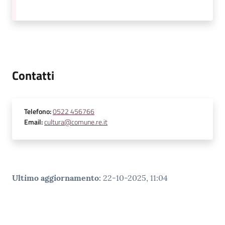
v
e
n
t
i
Contatti
Seguici
Telefono
:
0522 456766
su
Email
:
cultura@comune.re.it
Ultimo aggiornamento
:
22-10-2025, 11:04