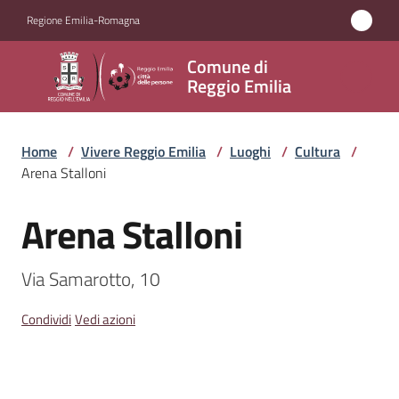
Vai al contenuto
Vai alla navigazione
Vai al footer
Regione Emilia-Romagna
Comune
Comune di
di
Reggio Emilia
Reggio
Emilia
Home
/
Vivere Reggio Emilia
/
Luoghi
/
Cultura
/
Arena Stalloni
Arena Stalloni
Amministrazione
Salta al contenuto
Servizi
Via Samarotto, 10
Novità
Condividi
Vedi azioni
Vivere
Reggio