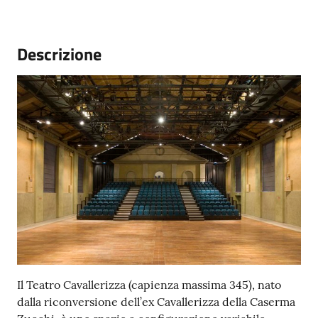
Emilia
Menu selezionato
Descrizione
Tutti
gli
argomenti
T
u
r
i
s
m
o
Il Teatro Cavallerizza (capienza massima 345), nato
dalla riconversione dell’ex Cavallerizza della Caserma
E