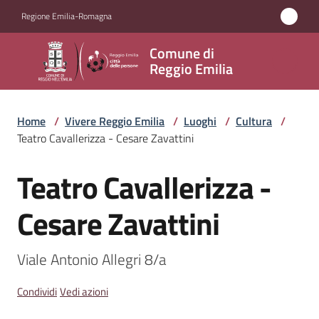
Vai al contenuto
Vai alla navigazione
Vai al footer
Regione Emilia-Romagna
Comune
Comune di
di
Reggio Emilia
Reggio
Emilia
Home
/
Vivere Reggio Emilia
/
Luoghi
/
Cultura
/
Teatro Cavallerizza - Cesare Zavattini
Teatro Cavallerizza -
Amministrazione
Salta al contenuto
Cesare Zavattini
Servizi
Novità
Viale Antonio Allegri 8/a
Vivere
Condividi
Vedi azioni
Reggio