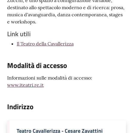
Zucchi, è uno spazio a configurazione variabile,
v
destinato allo spettacolo moderno e di ricerca: prosa,
e
musica d'avanguardia, danza contemporanea, stages
n
e workshops.
t
Link utili
i
Il Teatro della Cavallerizza
Seguici
Modalità di accesso
su
Informazioni sulle modalità di accesso:
www.iteatri.re.it
Indirizzo
Teatro Cavallerizza - Cesare Zavattini