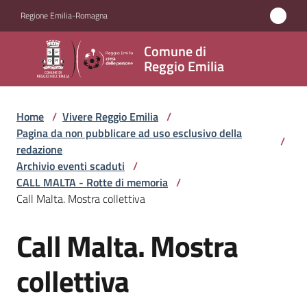
Vai al contenuto
Vai alla navigazione
Vai al footer
Regione Emilia-Romagna
Comune
Comune di
di
Reggio Emilia
Reggio
Emilia
Home
/
Vivere Reggio Emilia
/
Pagina da non pubblicare ad uso esclusivo della
/
redazione
Archivio eventi scaduti
/
Amministrazione
CALL MALTA - Rotte di memoria
/
Call Malta. Mostra collettiva
Servizi
Call Malta. Mostra
Salta al contenuto
Novità
collettiva
Vivere
Reggio