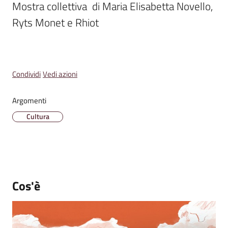
Mostra collettiva  di Maria Elisabetta Novello, 
Emilia
Menu selezionato
Ryts Monet e Rhiot
Tutti
Condividi
Vedi azioni
gli
argomenti
Argomenti
Cultura
T
u
r
i
s
m
Cos'è
o
E