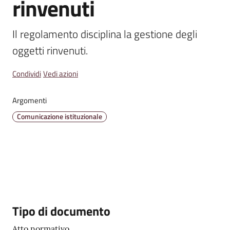
rinvenuti
Emilia
Il regolamento disciplina la gestione degli 
oggetti rinvenuti.
Tutti
Condividi
Vedi azioni
gli
argomenti
Argomenti
Comunicazione istituzionale
T
u
r
i
s
m
o
Descrizione
Tipo di documento
E
Atto normativo