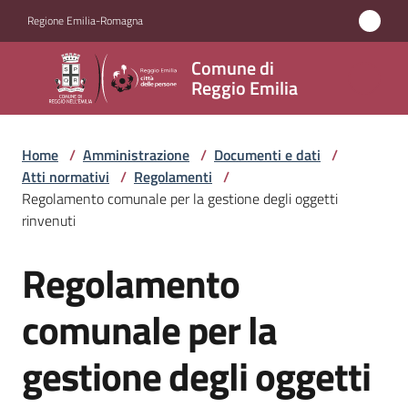
Vai al contenuto
Vai alla navigazione
Vai al footer
Regione Emilia-Romagna
Comune
Comune di
di
Reggio Emilia
Reggio
Emilia
Home
/
Amministrazione
/
Documenti e dati
/
Atti normativi
/
Regolamenti
/
Regolamento comunale per la gestione degli oggetti
rinvenuti
Amministrazione
Menu selezionato
Regolamento
Salta al contenuto
Servizi
comunale per la
Novità
gestione degli oggetti
Vivere
Reggio