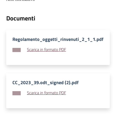
v
e
Documenti
n
t
i
Regolamento_oggetti_rinvenuti_2_1_1.pdf
Scarica in formato PDF
Seguici
su
CC_2023_39.odt_signed (2).pdf
Scarica in formato PDF