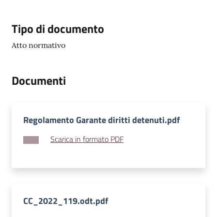
v
e
Descrizione
Tipo di documento
n
t
Atto normativo
i
Documenti
Seguici
su
Regolamento Garante diritti detenuti.pdf
Scarica in formato PDF
CC_2022_119.odt.pdf