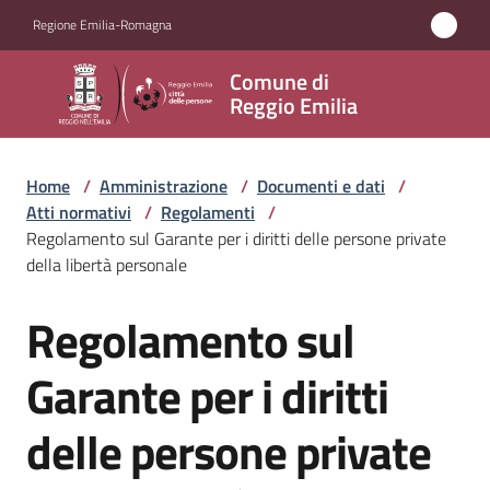
Vai al contenuto
Vai alla navigazione
Vai al footer
Regione Emilia-Romagna
Comune
Comune di
di
Reggio Emilia
Reggio
Emilia
Home
/
Amministrazione
/
Documenti e dati
/
Atti normativi
/
Regolamenti
/
Regolamento sul Garante per i diritti delle persone private
della libertà personale
Amministrazione
Menu selezionato
Regolamento sul
Salta al contenuto
Servizi
Garante per i diritti
Novità
delle persone private
Vivere
Reggio