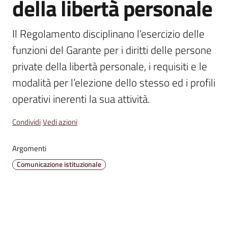
della libertà personale
Emilia
Il Regolamento disciplinano l’esercizio delle 
funzioni del Garante per i diritti delle persone 
private della libertà personale, i requisiti e le 
Tutti
modalità per l’elezione dello stesso ed i profili 
gli
argomenti
operativi inerenti la sua attività.
T
Condividi
Vedi azioni
u
r
Argomenti
i
Comunicazione istituzionale
s
m
o
E