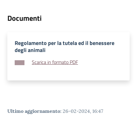
v
e
Documenti
n
t
i
Regolamento per la tutela ed il benessere
degli animali
Scarica in formato PDF
Seguici
su
Ultimo aggiornamento
:
26-02-2024, 16:47