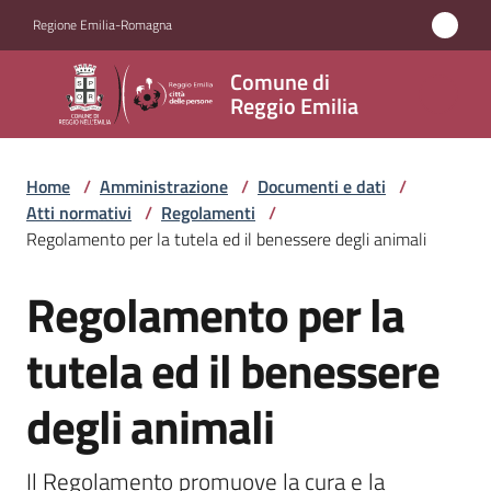
Vai al contenuto
Vai alla navigazione
Vai al footer
Regione Emilia-Romagna
Comune
Comune di
di
Reggio Emilia
Reggio
Emilia
Home
/
Amministrazione
/
Documenti e dati
/
Atti normativi
/
Regolamenti
/
Regolamento per la tutela ed il benessere degli animali
Amministrazione
Regolamento per la
Menu selezionato
Salta al contenuto
Servizi
tutela ed il benessere
Novità
degli animali
Vivere
Reggio
Il Regolamento promuove la cura e la 