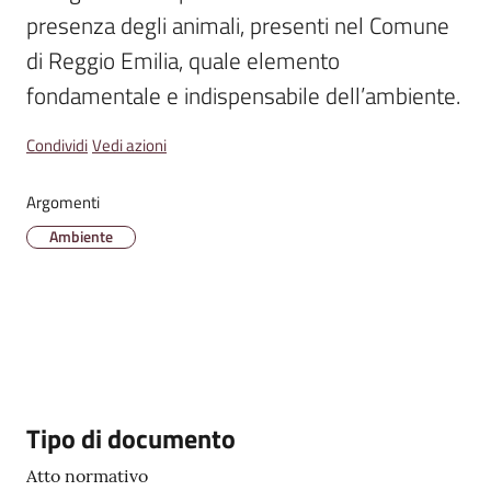
Emilia
presenza degli animali, presenti nel Comune 
di Reggio Emilia, quale elemento 
fondamentale e indispensabile dell’ambiente.
Condividi
Vedi azioni
Tutti
gli
argomenti
Argomenti
Ambiente
T
u
r
i
s
m
o
Descrizione
Tipo di documento
Atto normativo
E