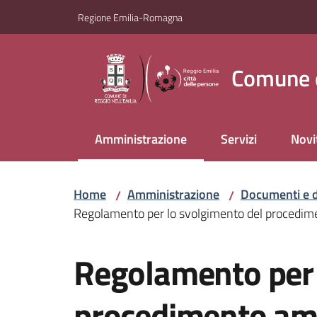
Vai al contenuto
Vai alla navigazione
Vai al footer
Regione Emilia-Romagna
Comune d
Amministrazione
Servizi
Novi
Menu selezionato
Home
Amministrazione
Documenti e d
/
/
Regolamento per lo svolgimento del procedim
Salta al contenuto
Regolamento per 
procedimento am