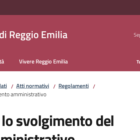
i Reggio Emilia
Seg
tà
Vivere Reggio Emilia
T
ati
Atti normativi
Regolamenti
/
/
/
ento amministrativo
lo svolgimento del
ministrativo