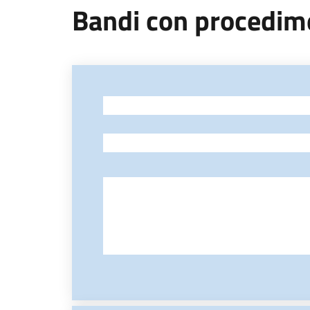
Bandi con procedime
-
-