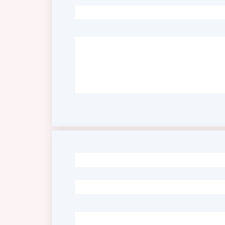
-
-
-