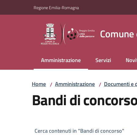
Vai al contenuto
Vai alla navigazione
Vai al footer
Regione Emilia-Romagna
Comune d
Amministrazione
Servizi
Novi
Menu selezionato
Home
Amministrazione
Documenti e d
/
/
Bandi di concors