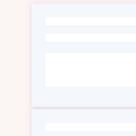
-
-
-