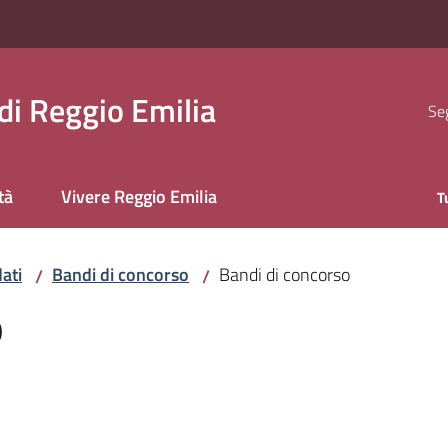
i Reggio Emilia
Seg
tà
Vivere Reggio Emilia
T
ati
Bandi di concorso
Bandi di concorso
/
/
o