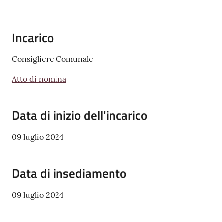
v
e
n
Incarico
t
i
Consigliere Comunale
Atto di nomina
Seguici
Data di inizio dell'incarico
su
09 luglio 2024
Data di insediamento
09 luglio 2024