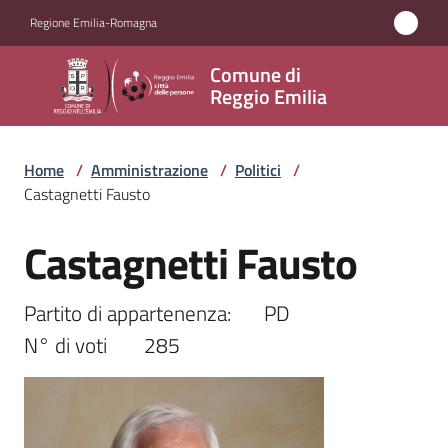
Vai al contenuto
Vai alla navigazione
Vai al footer
Regione Emilia-Romagna
Comune
Comune di
di
Reggio Emilia
Reggio
Emilia
Home
/
Amministrazione
/
Politici
/
Castagnetti Fausto
Castagnetti Fausto
Amministrazione
Salta al contenuto
Menu selezionato
Servizi
Partito di appartenenza:	PD

N° di voti	285
Novità
Vivere
Reggio