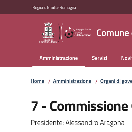
Vai al contenuto
Vai alla navigazione
Vai al footer
Regione Emilia-Romagna
Comune d
Amministrazione
Servizi
Novi
Menu selezionato
Home
Amministrazione
Organi di gov
/
/
Salta al contenuto
7 - Commissione 
Presidente: Alessandro Aragona