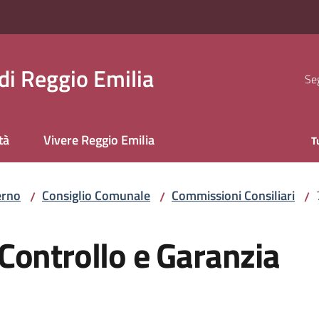
i Reggio Emilia
Seg
tà
Vivere Reggio Emilia
T
erno
Consiglio Comunale
Commissioni Consiliari
/
/
/
Controllo e Garanzia