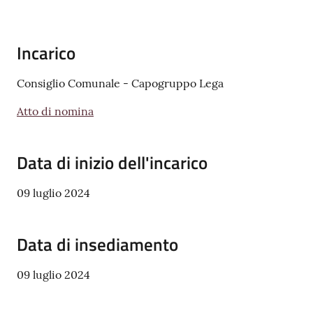
v
e
n
Incarico
t
i
Consiglio Comunale - Capogruppo Lega
Atto di nomina
Seguici
Data di inizio dell'incarico
su
09 luglio 2024
Data di insediamento
09 luglio 2024