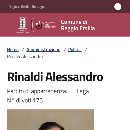
Vai al contenuto
Vai alla navigazione
Vai al footer
Regione Emilia-Romagna
Comune
Comune di
di
Reggio Emilia
Reggio
Emilia
Home
/
Amministrazione
/
Politici
/
Rinaldi Alessandro
Rinaldi Alessandro
Amministrazione
Salta al contenuto
Menu selezionato
Servizi
Partito di appartenenza:	Lega

N° di voti 175
Novità
Vivere
Reggio