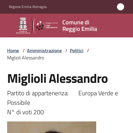
Vai al contenuto
Vai alla navigazione
Vai al footer
Regione Emilia-Romagna
Comune
Comune di
di
Reggio Emilia
Reggio
Emilia
Home
/
Amministrazione
/
Politici
/
Miglioli Alessandro
Miglioli Alessandro
Amministrazione
Salta al contenuto
Menu selezionato
Servizi
Partito di appartenenza:	Europa Verde e 
Possibile

Novità
N° di voti 200
Vivere
Reggio