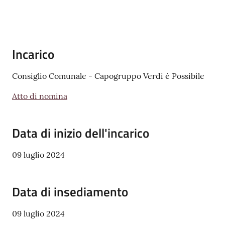
v
e
n
t
Incarico
i
Consiglio Comunale - Capogruppo Verdi è Possibile
Atto di nomina
Seguici
su
Data di inizio dell'incarico
09 luglio 2024
Data di insediamento
09 luglio 2024