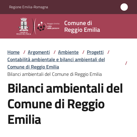
Vai al contenuto
Vai alla navigazione
Vai al footer
Regione Emilia-Romagna
Comune
Comune di
di
Reggio Emilia
Reggio
Emilia
Home
/
Argomenti
/
Ambiente
/
Progetti
/
Contabilità ambientale e bilanci ambientali del
/
Comune di Reggio Emilia
Bilanci ambientali del Comune di Reggio Emilia
Amministrazione
Bilanci ambientali del
Servizi
Comune di Reggio
Novità
Emilia
Vivere
Reggio