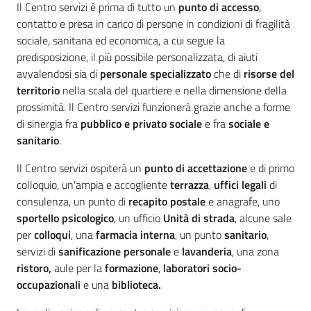
Il Centro servizi è prima di tutto un
punto di accesso
,
v
contatto e presa in carico di persone in condizioni di fragilità
e
sociale, sanitaria ed economica, a cui segue la
n
predisposizione, il più possibile personalizzata, di aiuti
t
avvalendosi sia di
personale specializzato
che di
risorse del
i
territorio
nella scala del quartiere e nella dimensione della
prossimità. Il Centro servizi funzionerà grazie anche a forme
di sinergia fra
pubblico e privato sociale
e fra
sociale e
sanitario
.
Seguici
su
Il Centro servizi ospiterà un
punto di accettazione
e di primo
colloquio, un'ampia e accogliente
terrazza
,
uffici legali
di
consulenza, un punto di
recapito postale
e anagrafe, uno
sportello psicologico
, un ufficio
Unità di strada
, alcune sale
per
colloqui
, una
farmacia interna
, un punto
sanitario
,
servizi di
sanificazione personale
e
lavanderia
, una zona
ristoro,
aule per la
formazione
,
laboratori socio-
occupazionali
e una
biblioteca.