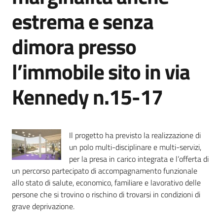
Emilia
estrema e senza
dimora presso
l’immobile sito in via
Tutti
gli
Kennedy n.15-17
argomenti
Menu selezionato
T
u
Il progetto ha previsto la realizzazione di
r
un polo multi-disciplinare e multi-servizi,
i
per la presa in carico integrata e l’offerta di
s
un percorso partecipato di accompagnamento funzionale
m
allo stato di salute, economico, familiare e lavorativo delle
o
persone che si trovino o rischino di trovarsi in condizioni di
grave deprivazione.
E