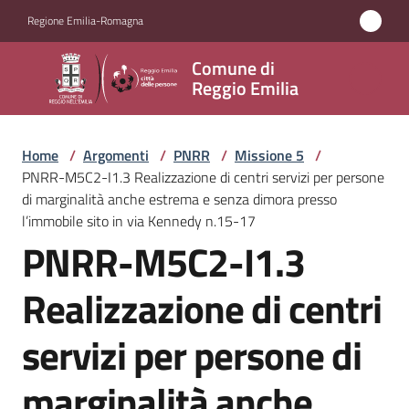
Vai al contenuto
Vai alla navigazione
Vai al footer
Regione Emilia-Romagna
Comune
Comune di
di
Reggio Emilia
Reggio
Emilia
Home
/
Argomenti
/
PNRR
/
Missione 5
/
PNRR-M5C2-I1.3 Realizzazione di centri servizi per persone
di marginalità anche estrema e senza dimora presso
l’immobile sito in via Kennedy n.15-17
Amministrazione
PNRR-M5C2-I1.3
Servizi
Realizzazione di centri
Novità
servizi per persone di
Vivere
marginalità anche
Reggio