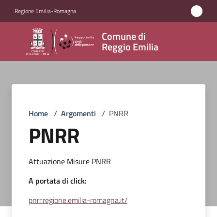
Vai al contenuto
Vai alla navigazione
Vai al footer
Regione Emilia-Romagna
Comune
Comune di
di
Reggio Emilia
Reggio
Emilia
Home
/
Argomenti
/
PNRR
Amministrazione
PNRR
Servizi
Attuazione Misure PNRR
Novità
A portata di click:
Vivere
pnrr.regione.emilia-romagna.it/
Reggio