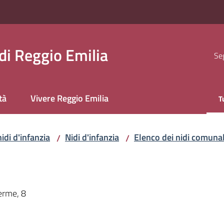
i Reggio Emilia
Seg
tà
Vivere Reggio Emilia
T
M
nidi d'infanzia
Nidi d'infanzia
Elenco dei nidi comunal
/
/
Verme, 8