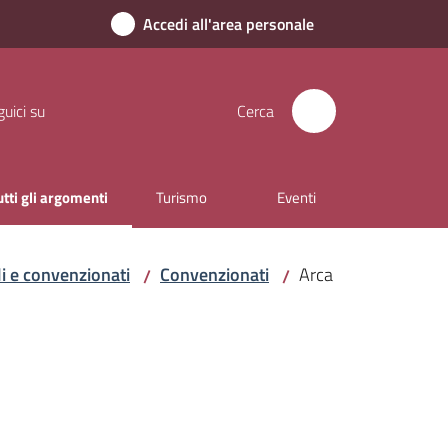
Accedi all'area personale
uici su
Cerca
utti gli argomenti
Turismo
Eventi
enu selezionato
i e convenzionati
Convenzionati
Arca
/
/