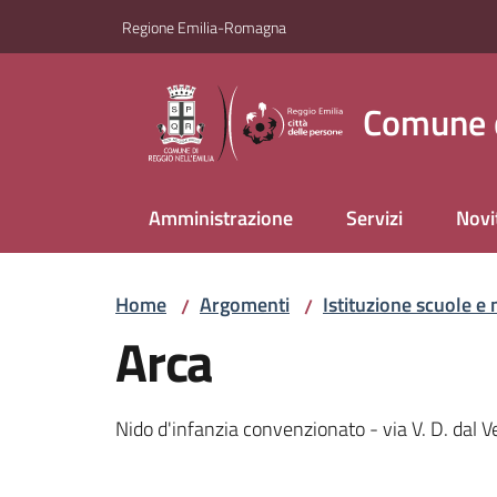
Vai al contenuto
Vai alla navigazione
Vai al footer
Regione Emilia-Romagna
Comune d
Amministrazione
Servizi
Novi
Home
Argomenti
Istituzione scuole e 
/
/
Arca
Nido d'infanzia convenzionato - via V. D. dal 