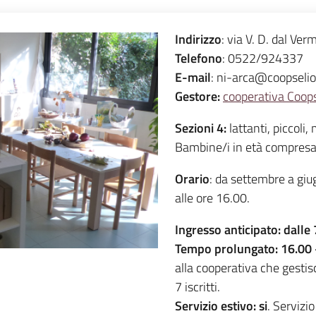
Indirizzo
: via V. D. dal Ver
Telefono
: 0522/924337
E-mail
: ni-arca@coopseli
Gestore:
cooperativa Coops
Sezioni
4
:
lattanti, piccoli,
Bambine/i in età compresa t
Orario
: da settembre a giug
alle ore 16.00.
I
ngresso anticipato:
dalle 
Tempo prolungato:
16.00
alla cooperativa che gestis
7 iscritti.
Servizio estivo:
si
. Servizio