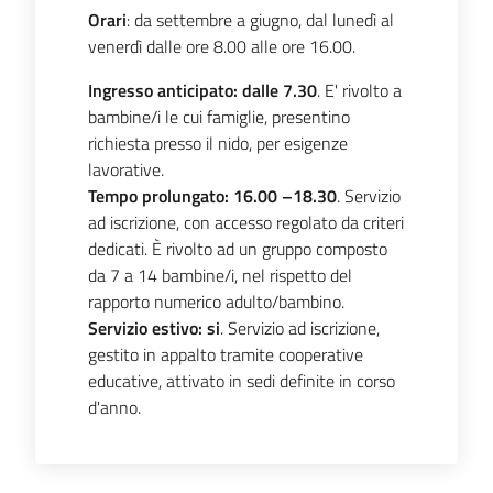
v
Orari
: da settembre a giugno, dal lunedì al
e
venerdì dalle ore 8.00 alle ore 16.00.
n
Ingresso anticipato:
dalle 7.30
. E' rivolto a
t
bambine/i le cui famiglie, presentino
i
richiesta presso il nido, per esigenze
lavorative.
Tempo prolungato:
16.00 –18.30
. Servizio
ad iscrizione, con accesso regolato da criteri
Seguici
dedicati. È rivolto ad un gruppo composto
su
da 7 a 14 bambine/i, nel rispetto del
rapporto numerico adulto/bambino.
Servizio estivo:
si
. Servizio ad iscrizione,
gestito in appalto tramite cooperative
educative, attivato in sedi definite in corso
d'anno.