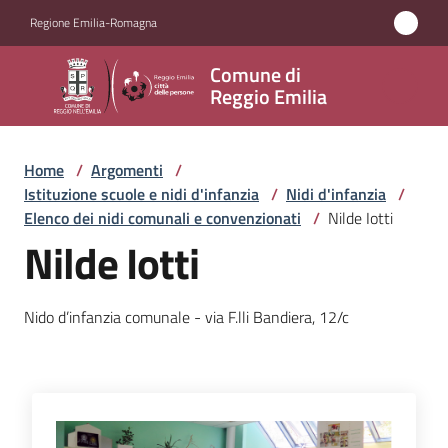
Vai al contenuto
Vai alla navigazione
Vai al footer
Regione Emilia-Romagna
Comune
Comune di
di
Reggio Emilia
Reggio
Emilia
Home
/
Argomenti
/
Istituzione scuole e nidi d'infanzia
/
Nidi d'infanzia
/
Elenco dei nidi comunali e convenzionati
/
Nilde Iotti
Nilde Iotti
Amministrazione
Servizi
Nido d’infanzia comunale - via F.lli Bandiera, 12/c
Novità
Vivere
Reggio