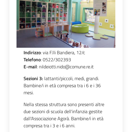
Emilia
Tutti
gli
Indirizzo
: via F.lli Bandiera, 12/c
argomenti
Telefono
: 0522/302393
Menu selezionato
E-mail
: nildeiotti.nido@comune.re.it
T
u
Sezioni 3:
lattanti/piccoli, medi, grandi.
r
Bambine/i in età compresa tra i 6 e i 36
i
mesi.
s
Nella stessa struttura sono presenti altre
m
due sezioni di scuola dell'infanzia gestite
o
dall'Associazione Agorà. Bambine/i in età
compresa tra i 3 e i 6 anni.
E