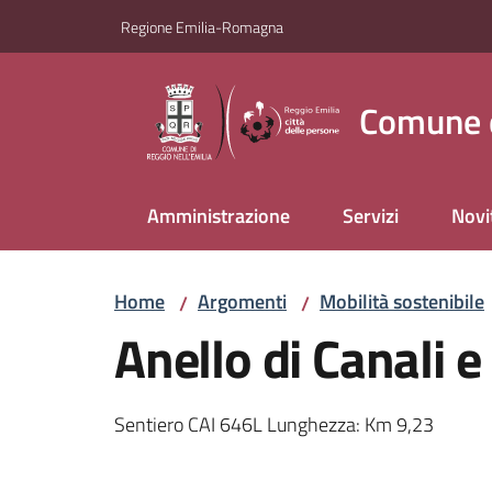
Vai al contenuto
Vai alla navigazione
Vai al footer
Regione Emilia-Romagna
Comune d
Amministrazione
Servizi
Novi
Home
Argomenti
Mobilità sostenibile
/
/
Anello di Canali e
Sentiero CAI 646L Lunghezza: Km 9,23