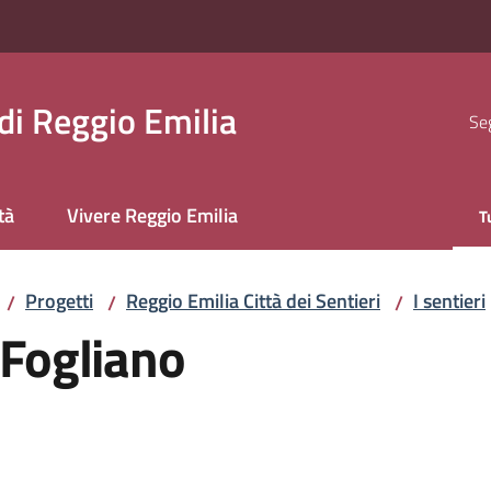
i Reggio Emilia
Seg
tà
Vivere Reggio Emilia
T
M
Progetti
Reggio Emilia Città dei Sentieri
I sentieri
/
/
/
 Fogliano