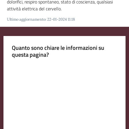
dolorifici, respiro spontaneo, stato di coscienza, qualsiasi
v
attività elettrica del cervello.
e
n
Ultimo aggiornamento
:
22-01-2024 11:18
t
i
Quanto sono chiare le informazioni su
questa pagina?
Seguici
Valuta da 1 a 5 stelle
su