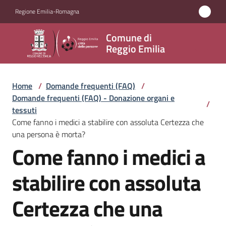
Vai al contenuto
Vai alla navigazione
Vai al footer
Regione Emilia-Romagna
Comune
Comune di
di
Reggio Emilia
Reggio
Emilia
Home
/
Domande frequenti (FAQ)
/
Domande frequenti (FAQ) - Donazione organi e
/
tessuti
Come fanno i medici a stabilire con assoluta Certezza che
Amministrazione
una persona è morta?
Come fanno i medici a
Salta al contenuto
Servizi
stabilire con assoluta
Novità
Certezza che una
Vivere
Reggio