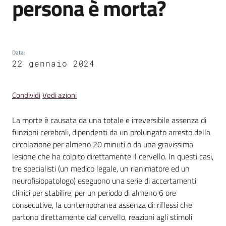
persona è morta?
Emilia
Data
:
22 gennaio 2024
Tutti
gli
argomenti
Condividi
Vedi azioni
T
La morte è causata da una totale e irreversibile assenza di
u
funzioni cerebrali, dipendenti da un prolungato arresto della
r
circolazione per almeno 20 minuti o da una gravissima
i
lesione che ha colpito direttamente il cervello. In questi casi,
s
tre specialisti (un medico legale, un rianimatore ed un
m
neurofisiopatologo) eseguono una serie di accertamenti
o
clinici per stabilire, per un periodo di almeno 6 ore
consecutive, la contemporanea assenza di: riflessi che
partono direttamente dal cervello, reazioni agli stimoli
E