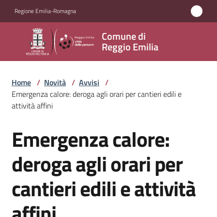
Vai al contenuto
Vai alla navigazione
Vai al footer
Regione Emilia-Romagna
Comune
Comune di
di
Reggio Emilia
Reggio
Emilia
Home
/
Novità
/
Avvisi
/
Emergenza calore: deroga agli orari per cantieri edili e
attività affini
Amministrazione
Emergenza calore:
Salta al contenuto
Servizi
deroga agli orari per
Novità
cantieri edili e attività
Menu selezionato
Vivere
affini
Reggio