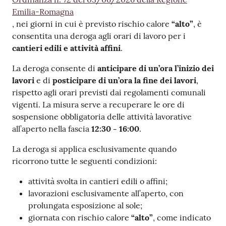
v
Emilia-Romagna
e
, nei giorni in cui è previsto rischio calore
“alto”
, è
n
consentita una deroga agli orari di lavoro per i
t
cantieri edili e attività affini
.
i
La deroga consente di
anticipare di un’ora l’inizio dei
lavori
e di
posticipare di un’ora la fine dei lavori
,
rispetto agli orari previsti dai regolamenti comunali
Seguici
vigenti. La misura serve a recuperare le ore di
su
sospensione obbligatoria delle attività lavorative
all’aperto nella fascia
12:30 - 16:00
.
La deroga si applica esclusivamente quando
ricorrono tutte le seguenti condizioni:
attività svolta in cantieri edili o affini;
lavorazioni esclusivamente all’aperto, con
prolungata esposizione al sole;
giornata con rischio calore
“alto”
, come indicato