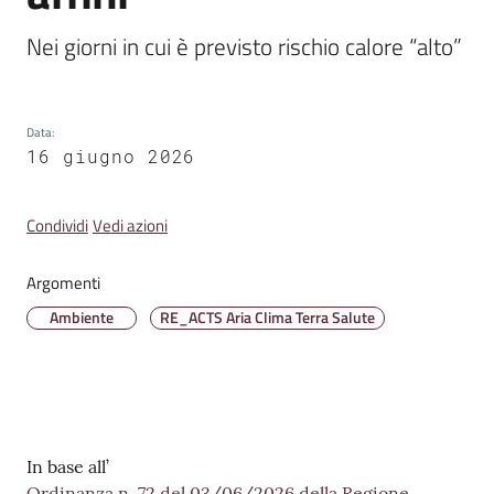
Emilia
Nei giorni in cui è previsto rischio calore “alto”
Data
:
Tutti
16 giugno 2026
gli
argomenti
Condividi
Vedi azioni
T
Argomenti
u
r
Ambiente
RE_ACTS Aria Clima Terra Salute
i
s
m
o
Contenuto
In base all’
E
Ordinanza n. 72 del 03/06/2026 della Regione