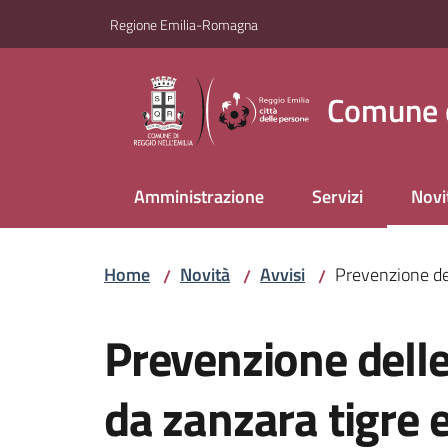
Vai al contenuto
Vai alla navigazione
Vai al footer
Regione Emilia-Romagna
Comune d
Amministrazione
Servizi
Novi
Menu
Home
Novità
Avvisi
Prevenzione del
/
/
/
Salta al contenuto
Prevenzione dell
da zanzara tigre