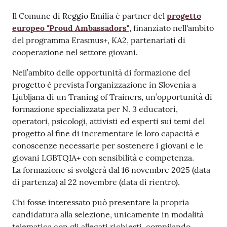
v
Contenuto
Il Comune di Reggio Emilia è partner del
progetto
e
europeo "Proud Ambassadors"
, finanziato nell'ambito
n
del programma Erasmus+, KA2, partenariati di
t
cooperazione nel settore giovani.
i
Nell’ambito delle opportunità di formazione del
progetto è prevista l’organizzazione in Slovenia a
Ljubljana di un Traning of Trainers, un’opportunità di
Seguici
formazione specializzata per N. 3 educatori,
su
operatori, psicologi, attivisti ed esperti sui temi del
progetto al fine di incrementare le loro capacità e
conoscenze necessarie per sostenere i giovani e le
giovani LGBTQIA+ con sensibilità e competenza.
La formazione si svolgerà dal 16 novembre 2025 (data
di partenza) al 22 novembre (data di rientro).
Chi fosse interessato può presentare la propria
candidatura alla selezione, unicamente in modalità
telematica con gli allegati richiesti, compilando