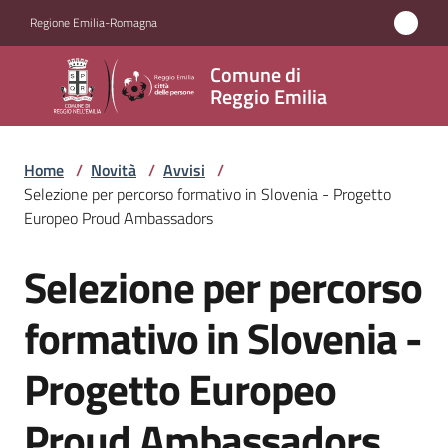
Vai al contenuto
Vai alla navigazione
Vai al footer
Regione Emilia-Romagna
Comune
Comune di
di
Reggio Emilia
Reggio
Emilia
Home
/
Novità
/
Avvisi
/
Selezione per percorso formativo in Slovenia - Progetto
Europeo Proud Ambassadors
Amministrazione
Selezione per percorso
Salta al contenuto
Servizi
formativo in Slovenia -
Novità
Progetto Europeo
Menu selezionato
Vivere
Proud Ambassadors
Reggio