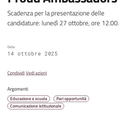
Emilia
Scadenza per la presentazione delle 
candidature: lunedì 27 ottobre, ore 12.00.
Tutti
Data
:
gli
14 ottobre 2025
argomenti
Condividi
Vedi azioni
T
u
r
Argomenti
i
Educazione e scuola
Pari opportunità
s
Comunicazione istituzionale
m
o
E