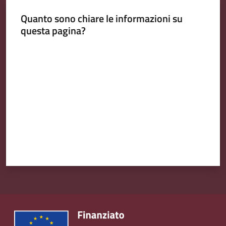
Emilia
Quanto sono chiare le informazioni su
questa pagina?
Valuta da 1 a 5 stelle
Tutti
gli
argomenti
T
u
r
i
s
m
o
E