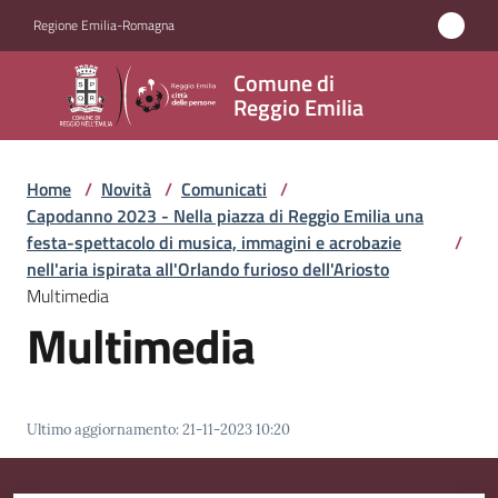
Vai al contenuto
Vai alla navigazione
Vai al footer
Regione Emilia-Romagna
Comune
Comune di
di
Reggio Emilia
Reggio
Emilia
Home
/
Novità
/
Comunicati
/
Capodanno 2023 - Nella piazza di Reggio Emilia una
festa-spettacolo di musica, immagini e acrobazie
/
nell'aria ispirata all'Orlando furioso dell'Ariosto
Amministrazione
Multimedia
Multimedia
Servizi
Novità
Menu selezionato
Ultimo aggiornamento
:
21-11-2023 10:20
Vivere
Reggio