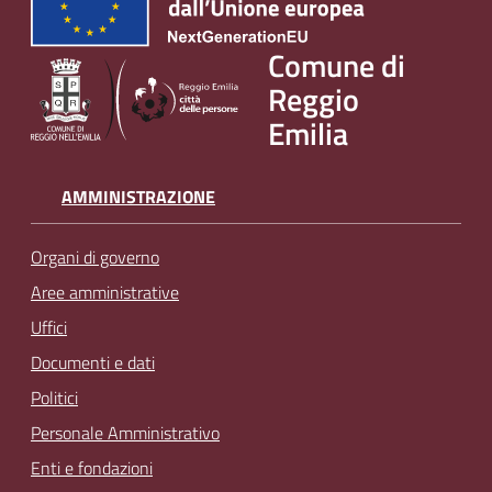
v
e
Comune di
n
Reggio
t
Emilia
i
AMMINISTRAZIONE
Seguici
su
Organi di governo
Aree amministrative
Uffici
Documenti e dati
Politici
Personale Amministrativo
Enti e fondazioni