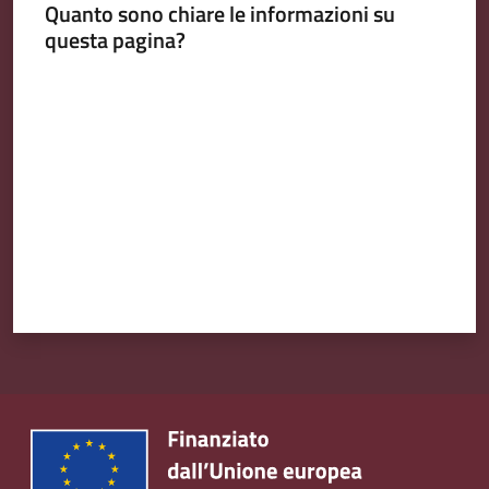
Quanto sono chiare le informazioni su
Emilia
questa pagina?
Valuta da 1 a 5 stelle
Tutti
gli
argomenti
T
u
r
i
s
m
o
E