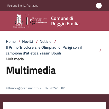
Vai al contenuto
Vai alla navigazione
Vai al footer
Regione Emilia-Romagna
Comune
Comune di
di
Reggio Emilia
Reggio
Emilia
Home
/
Novità
/
Notizie
/
Il Primo Tricolore alle Olimpiadi di Parigi con il
/
campione d'atletica Yassin Bouih
Multimedia
Amministrazione
Multimedia
Servizi
Novità
Ultimo aggiornamento
:
26-07-2024 18:02
Menu selezionato
Vivere
Reggio