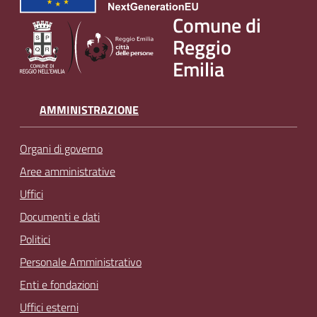
v
Comune di
e
Reggio
n
Emilia
t
i
AMMINISTRAZIONE
Seguici
Organi di governo
su
Aree amministrative
Uffici
Documenti e dati
Politici
Personale Amministrativo
Enti e fondazioni
Uffici esterni