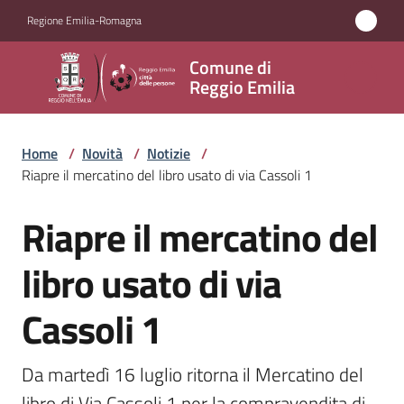
Vai al contenuto
Vai alla navigazione
Vai al footer
Regione Emilia-Romagna
Comune
Comune di
di
Reggio Emilia
Reggio
Emilia
Home
/
Novità
/
Notizie
/
Riapre il mercatino del libro usato di via Cassoli 1
Riapre il mercatino del
Amministrazione
Salta al contenuto
libro usato di via
Servizi
Cassoli 1
Novità
Menu selezionato
Vivere
Da martedì 16 luglio ritorna il Mercatino del 
Reggio
libro di Via Cassoli 1 per la compravendita di 