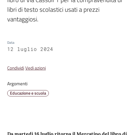
Emilia
libri di testo scolastici usati a prezzi 
vantaggiosi. 
Tutti
Data
:
gli
12 luglio 2024
argomenti
Condividi
Vedi azioni
T
u
Argomenti
r
i
Educazione e scuola
s
m
o
Contenuto
E
Da martedì 16 luglio ritorna il Mercatino del libro di