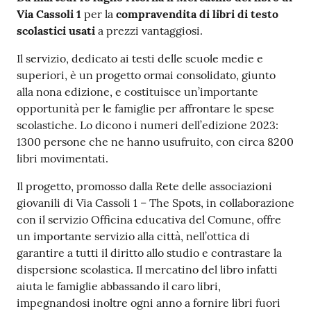
v
Via Cassoli 1
per la
compravendita di libri di testo
e
scolastici usati
a prezzi vantaggiosi.
n
Il servizio, dedicato ai testi delle scuole medie e
t
superiori, è un progetto ormai consolidato, giunto
i
alla nona edizione, e costituisce un’importante
opportunità per le famiglie per affrontare le spese
scolastiche. Lo dicono i numeri dell’edizione 2023:
Seguici
1300 persone che ne hanno usufruito, con circa 8200
su
libri movimentati.
Il progetto, promosso dalla Rete delle associazioni
giovanili di Via Cassoli 1 – The Spots, in collaborazione
con il servizio Officina educativa del Comune, offre
un importante servizio alla città, nell’ottica di
garantire a tutti il diritto allo studio e contrastare la
dispersione scolastica. Il mercatino del libro infatti
aiuta le famiglie abbassando il caro libri,
impegnandosi inoltre ogni anno a fornire libri fuori