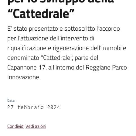
Emilia
“Cattedrale”
E’ stato presentato e sottoscritto l’accordo 
per l’attuazione dell’intervento di 
Tutti
riqualificazione e rigenerazione dell’immobile 
gli
argomenti
denominato "Cattedrale", parte del 
Capannone 17, all’interno del Reggiane Parco 
T
Innovazione.
u
r
i
s
Data
:
27 febbraio 2024
m
o
Condividi
Vedi azioni
E