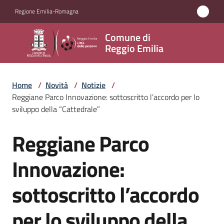
Vai al contenuto
Vai alla navigazione
Vai al footer
Regione Emilia-Romagna
Comune
Comune di
di
Reggio Emilia
Reggio
Emilia
Home
/
Novità
/
Notizie
/
Reggiane Parco Innovazione: sottoscritto l’accordo per lo
sviluppo della “Cattedrale”
Amministrazione
Reggiane Parco
Salta al contenuto
Servizi
Innovazione:
Novità
sottoscritto l’accordo
Menu selezionato
Vivere
per lo sviluppo della
Reggio