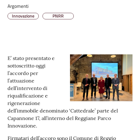
v
Argomenti
e
Innovazione
PNRR
n
t
i
Contenuto
E’ stato presentato e
Seguici
sottoscritto oggi
su
l’accordo per
l’attuazione
dell’intervento di
riqualificazione e
rigenerazione
dell’immobile denominato ‘Cattedrale’ parte del
Capannone 17, all’interno del Reggiane Parco
Innovazione.
Firmatari dell’accoro sono il Comune di Reggio