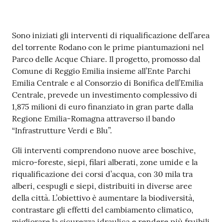
v
e
n
Contenuto
Sono iniziati gli interventi di riqualificazione dell’area
t
del torrente Rodano con le prime piantumazioni nel
i
Parco delle Acque Chiare. Il progetto, promosso dal
Comune di Reggio Emilia insieme all’Ente Parchi
Emilia Centrale e al Consorzio di Bonifica dell’Emilia
Centrale, prevede un investimento complessivo di
Seguici
1,875 milioni di euro finanziato in gran parte dalla
su
Regione Emilia-Romagna attraverso il bando
“Infrastrutture Verdi e Blu”.
Gli interventi comprendono nuove aree boschive,
micro-foreste, siepi, filari alberati, zone umide e la
riqualificazione dei corsi d’acqua, con 30 mila tra
alberi, cespugli e siepi, distribuiti in diverse aree
della città. L’obiettivo è aumentare la biodiversità,
contrastare gli effetti del cambiamento climatico,
migliorare la sicurezza idraulica e rendere più fruibili