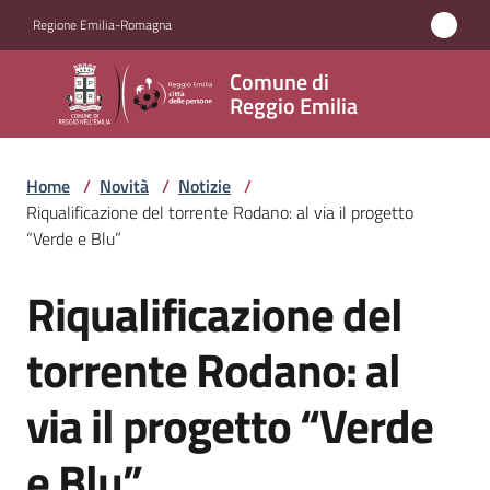
Vai al contenuto
Vai alla navigazione
Vai al footer
Regione Emilia-Romagna
Comune
Comune di
di
Reggio Emilia
Reggio
Emilia
Home
/
Novità
/
Notizie
/
Riqualificazione del torrente Rodano: al via il progetto
“Verde e Blu”
Amministrazione
Riqualificazione del
Salta al contenuto
Servizi
torrente Rodano: al
Novità
via il progetto “Verde
Menu selezionato
Vivere
e Blu”
Reggio