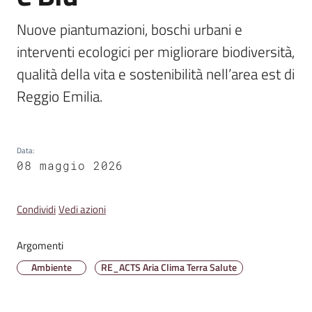
Emilia
Nuove piantumazioni, boschi urbani e 
interventi ecologici per migliorare biodiversità, 
qualità della vita e sostenibilità nell’area est di 
Reggio Emilia.
Tutti
gli
argomenti
Data
:
T
08 maggio 2026
u
r
Condividi
Vedi azioni
i
s
Argomenti
m
o
Ambiente
RE_ACTS Aria Clima Terra Salute
E