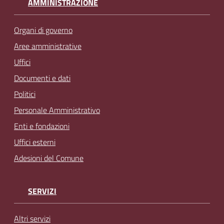
AMMINISTRAZIONE
v
e
Organi di governo
n
t
Aree amministrative
i
Uffici
Documenti e dati
Politici
Seguici
Personale Amministrativo
su
Enti e fondazioni
Uffici esterni
Adesioni del Comune
SERVIZI
Altri servizi