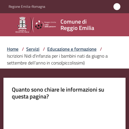
Vai al contenuto
Vai alla navigazione
Vai al footer
Regione Emilia-Romagna
Comune
Comune di
di
Reggio Emilia
Reggio
Emilia
Home
/
Servizi
/
Educazione e formazione
/
Iscrizioni Nidi d'infanzia per i bambini nati da giugno a
settembre dell'anno in corso(piccolissimi)
Amministrazione
Servizi
Quanto sono chiare le informazioni su
Menu selezionato
questa pagina?
Novità
Valuta da 1 a 5 stelle
Vivere
Reggio