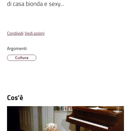
di casa bionda e sexy...
Emilia
Menu selezionato
Condividi
Vedi azioni
Tutti
gli
Argomenti
argomenti
Cultura
T
u
r
i
Cos'è
s
m
o
E