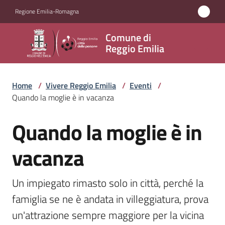
Vai al contenuto
Vai alla navigazione
Vai al footer
Regione Emilia-Romagna
Comune
Comune di
di
Reggio Emilia
Reggio
Emilia
Home
/
Vivere Reggio Emilia
/
Eventi
/
Quando la moglie è in vacanza
Quando la moglie è in
Amministrazione
Salta al contenuto
vacanza
Servizi
Novità
Un impiegato rimasto solo in città, perché la 
famiglia se ne è andata in villeggiatura, prova 
Vivere
un'attrazione sempre maggiore per la vicina 
Reggio