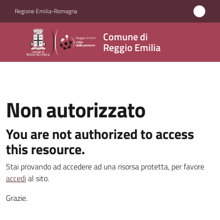
Vai al contenuto
Vai alla navigazione
Vai al footer
Regione Emilia-Romagna
Comune
Comune di
di
Reggio Emilia
Reggio
Emilia
Non autorizzato
Amministrazione
You are not authorized to access
this resource.
Servizi
Stai provando ad accedere ad una risorsa protetta, per favore
Novità
accedi
al sito.
Grazie.
Vivere
Reggio