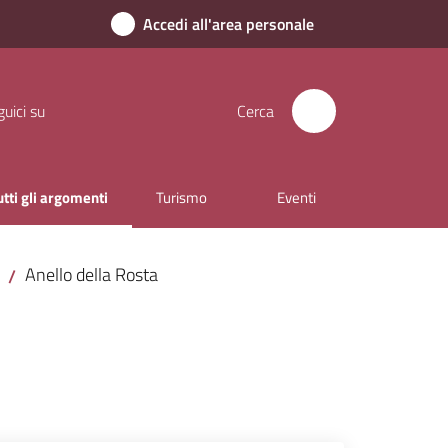
Accedi all'area personale
uici su
Cerca
utti gli argomenti
Turismo
Eventi
enu selezionato
Anello della Rosta
/