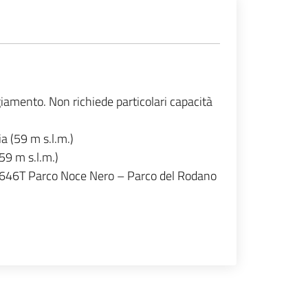
giamento. Non richiede particolari capacità
a (59 m s.l.m.)
59 m s.l.m.)
I 646T Parco Noce Nero – Parco del Rodano