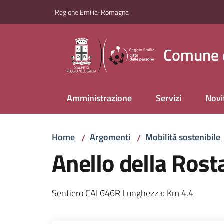
Vai al contenuto
Vai alla navigazione
Vai al footer
Regione Emilia-Romagna
Comune d
Amministrazione
Servizi
Novi
Home
Argomenti
Mobilità sostenibile
/
/
Anello della Rost
Sentiero CAI 646R Lunghezza: Km 4,4