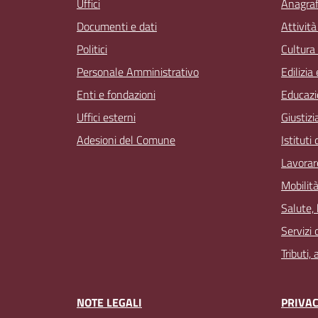
Uffici
Anagrafe
Documenti e dati
Attivit
Politici
Cultura
Personale Amministrativo
Edilizia
Enti e fondazioni
Educazi
Uffici esterni
Giustizi
Adesioni del Comune
Istituti
Lavorar
Mobilità
Salute,
Servizi 
Tributi,
NOTE LEGALI
PRIVAC