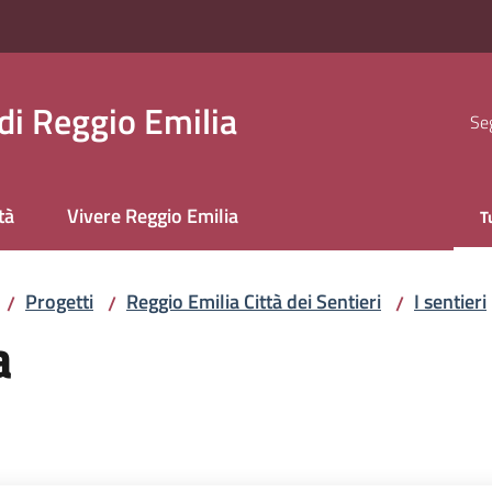
i Reggio Emilia
Seg
tà
Vivere Reggio Emilia
T
M
Progetti
Reggio Emilia Città dei Sentieri
I sentieri
/
/
/
a